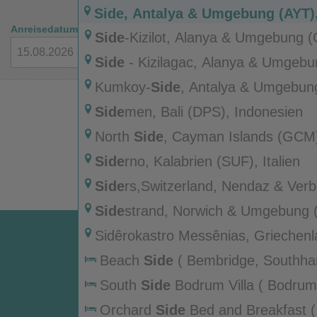
Side
, Antalya & Umgebung (AYT),
Anreisedatum
Rückreisedatum
Reisende
Side
-Kizilot, Alanya & Umgebung (
2 Erwachs
Side
- Kizilagac, Alanya & Umgebu
Kumkoy-
Side
, Antalya & Umgebung
Side
men, Bali (DPS), Indonesien
North
Side
, Cayman Islands (GCM
Side
rno, Kalabrien (SUF), Italien
Side
rs,Switzerland, Nendaz & Verb
Side
strand, Norwich & Umgebung (
Sidêrokastro Messênias, Griechenl
Service
Griechenland
Beach
Side
( Bembridge, Southha
Alle Themen
South
Side
Bodrum Villa ( Bodrum
Online Check-In
Orchard
Side
Bed and Breakfast (