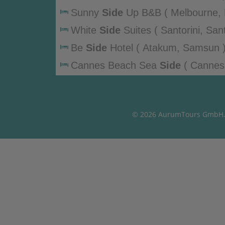
Gepäck
& Umgebung )
Sunny
Side
Up B&B ( Melbourne,
Zahlungen
)
White
Side
Suites ( Santorini, Sant
Flug
B
Be
Side
Hotel ( Atakum, Samsun 
Kreuzfahrt
Cannes Beach Sea
Side
( Cannes
AG
Dobedan Beach Resort Comfort
S
Umgebung )
House by the
Side
of the Road ( W
Umgebung )
© 2026 AurumTours GmbH. A
Mountain
Side
( Hakuba, Nagano P
Side
Star Park (
Side
, Antalya &
Sunny
Side
Hut ( Hakuba, Nagano 
Wa West
Side
( Nago, Präfektur 
Kaya
Side
( Manavgat, Antalya &
Margarita Sea
Side
Hotel ( Kassand
Megasaray Resort
Side
( Manavga