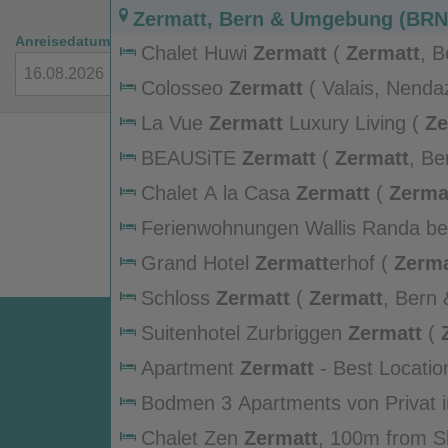
Zermatt
, Bern & Umgebung (BRN
Anreisedatum
Rückreisedatum
Reisende
Chalet Huwi
Zermatt
(
Zermatt
, 
2 Erwachs
Colosseo
Zermatt
( Valais, Nendaz
La Vue
Zermatt
Luxury Living (
Ze
Umgebung )
BEAUSiTE
Zermatt
(
Zermatt
, B
Chalet A la Casa
Zermatt
(
Zerma
Ferienwohnungen Wallis Randa b
Nendaz & Verbier )
Grand Hotel
Zermatt
erhof (
Zerma
Schloss
Zermatt
(
Zermatt
, Bern
Suitenhotel Zurbriggen
Zermatt
(
Service
Umgebung )
Apartment
Zermatt
- Best Locatio
Umgebung )
Alle Themen
Bodmen 3 Apartments von Privat 
Bern & Umgebung )
Online Check-In
Chalet Zen
Zermatt
, 100m from Ski